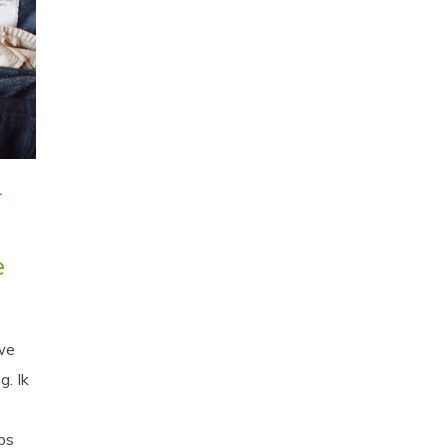
+
e
we
. Ik
ips