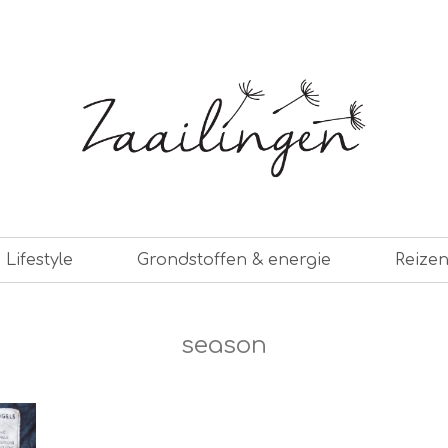
er leven
Lifestyle
Grondstoffen & energie
Reize
season