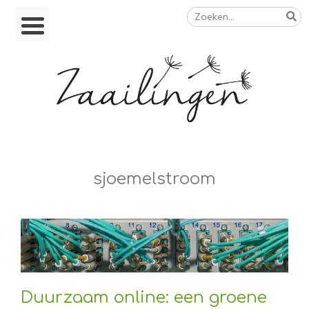
Zoeken
Skip
naar:
to
content
Op weg naar een duurzamer leven
sjoemelstroom
Duurzaam online: een groene