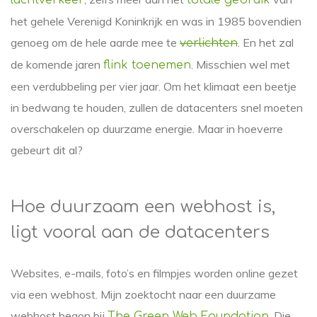
luchtverkeer
totale gebruik
het gehele Verenigd Koninkrijk en was in 1985 bovendien
genoeg om de hele aarde mee te
. En het zal
verlichten
de komende jaren
. Misschien wel met
flink toenemen
een verdubbeling per vier jaar. Om het klimaat een beetje
in bedwang te houden, zullen de datacenters snel moeten
overschakelen op duurzame energie. Maar in hoeverre
gebeurt dit al?
Hoe duurzaam een webhost is,
ligt vooral aan de datacenters
Websites, e-mails, foto’s en filmpjes worden online gezet
via een webhost. Mijn zoektocht naar een duurzame
webhost begon bij
. Die
The Green Web Foundation