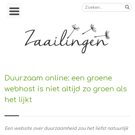
Zoeken
Skip
naar:
to
content
Op weg naar een duurzamer leven
Duurzaam online: een groene
webhost is niet altijd zo groen als
het lijkt
Een website over duurzaamheid zou het liefst natuurlijk