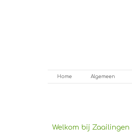
Skip
to
content
Op weg naar een duurzam
Home
Algemeen
Welkom bij Zaailingen