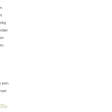
jn
et
rbij
erder
 en
en
n een
 met
CO
-
2