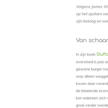
Volgens James Wa
op het opdoen van
zijn betoog en wa
Van schaar
In zijn boek
Stuff
overvloed is pas o
gewone burger nog
was alleen weggele
kwam daar verande
de bloeiende econ
kon iedereen zich 
groei verder werde