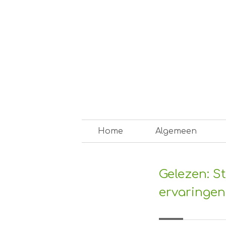
Skip
to
content
Op weg naar een duurzam
Home
Algemeen
Gelezen: S
ervaringen