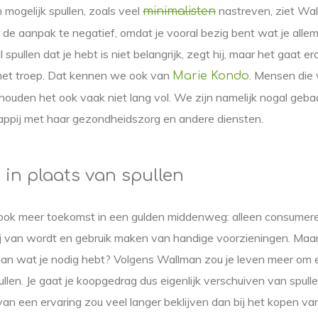
mogelijk spullen, zoals veel
nastreven, ziet Wa
minimalisten
dt de aanpak te negatief, omdat je vooral bezig bent wat je alle
spullen dat je hebt is niet belangrijk, zegt hij, maar het gaat ero
met troep. Dat kennen we ook van
. Mensen die 
Marie Kondo
uden het ook vaak niet lang vol. We zijn namelijk nogal gebaa
pij met haar gezondheidszorg en andere diensten.
 in plaats van spullen
ook meer toekomst in een gulden middenweg: alleen consumere
ij van wordt en gebruik maken van handige voorzieningen. Maar 
an wat je nodig hebt? Volgens Wallman zou je leven meer om
llen. Je gaat je koopgedrag dus eigenlijk verschuiven van spull
an een ervaring zou veel langer beklijven dan bij het kopen van