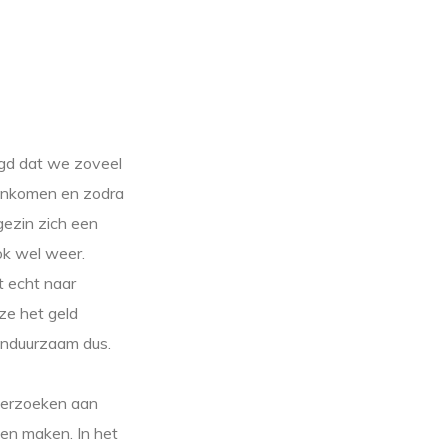
gd dat we zoveel
 inkomen en zodra
gezin zich een
ook wel weer.
t echt naar
ze het geld
 onduurzaam dus.
nderzoeken aan
nen maken. In het