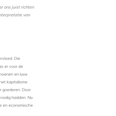
ons juist richten
terpretatie van
rvloed. Die
as er voor de
hoenen en luxe
het kapitalisme
r goederen. Door
 nodig hadden. Nu
sme en economische