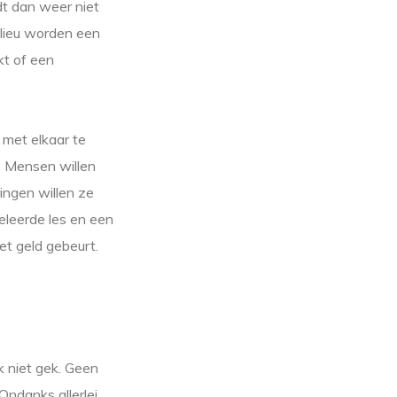
dt dan weer niet
ilieu worden een
kt of een
 met elkaar te
s. Mensen willen
ingen willen ze
geleerde les en een
et geld gebeurt.
 niet gek. Geen
Ondanks allerlei