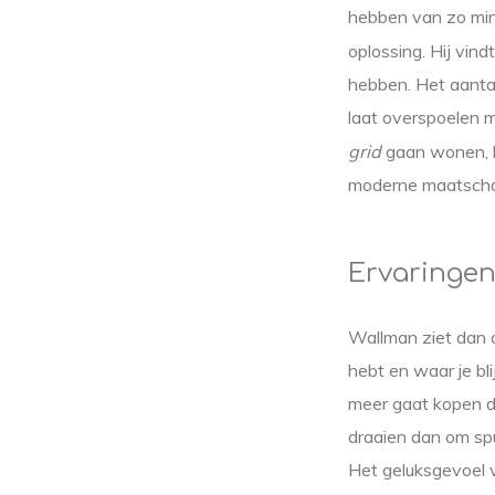
hebben van zo min 
oplossing. Hij vin
hebben. Het aantal 
laat overspoelen 
grid
gaan wonen, ho
moderne maatschap
Ervaringen
Wallman ziet dan 
hebt en waar je bl
meer gaat kopen d
draaien dan om spu
Het geluksgevoel v