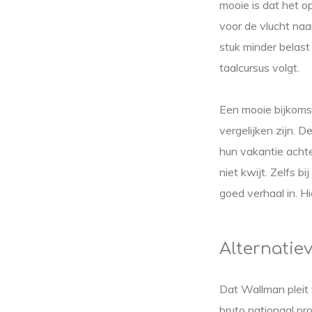
mooie is dat het o
voor de vlucht na
stuk minder belast
taalcursus volgt.
Een mooie bijkomsti
vergelijken zijn. D
hun vakantie achte
niet kwijt. Zelfs 
goed verhaal in. H
Alternatie
Dat Wallman pleit
bruto nationaal pr