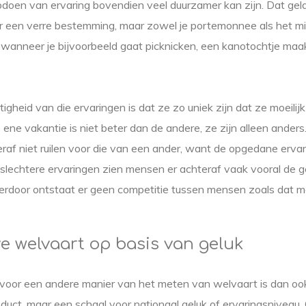
pdoen van ervaring bovendien veel duurzamer kan zijn. Dat gel
ar een verre bestemming, maar zowel je portemonnee als het m
 wanneer je bijvoorbeeld gaat picknicken, een kanotochtje maa
gheid van die ervaringen is dat ze zo uniek zijn dat ze moeilijk
e ene vakantie is niet beter dan de andere, ze zijn alleen ander
raf niet ruilen voor die van een ander, want de opgedane ervar
bij slechtere ervaringen zien mensen er achteraf vaak vooral de 
ierdoor ontstaat er geen competitie tussen mensen zoals dat m
ve welvaart op basis van geluk
 voor een andere manier van het meten van welvaart is dan ook
oduct, maar een schaal voor nationaal geluk of ervaringsniveau. 