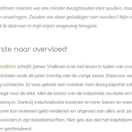
llman moeten we ons minder bezighouden met spullen, maar 
 ervaringen. Zouden we daar gelukkiger van worden? Mijn in
t ik daarvan in mijn eigen omgeving terugzie.
ste naar overvloed
schrijft James Wallman over het leven in tijden van ove
ocation
ntstaan sinds de jaren twintig van de vorige eeuw. Daarvoor w
 schaarste. Er was gebrek aan voedsel, men droeg kapotte sc
gd voor de elite. Met de komst van de industriële revolutie en 
ring in. Dankzij industrialisatie kwamen er meer banen en mee
omie kon iedereen geld verdienen en uitgeven aan alles wat ze
voorzien in zijn basisbehoeften. Niet gek dus dat het kapitali
n gestimuleerd.