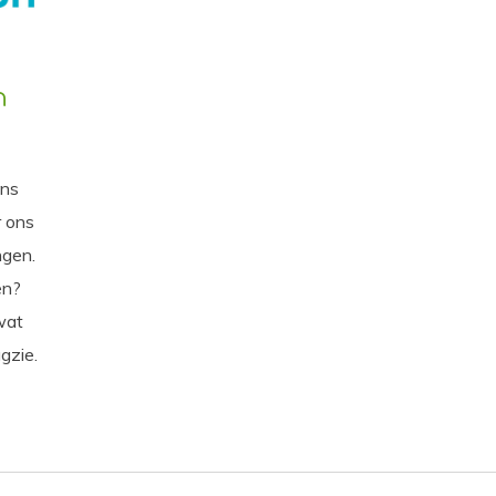
n
ons
r ons
ngen.
en?
wat
gzie.