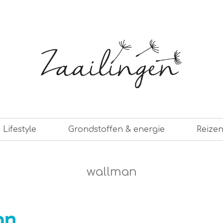
er leven
Lifestyle
Grondstoffen & energie
Reize
wallman