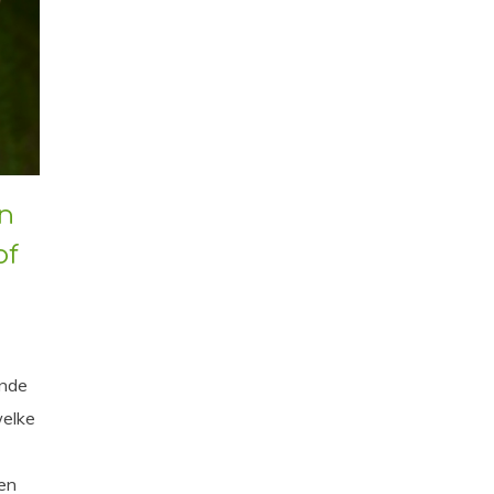
n
of
ende
welke
 en