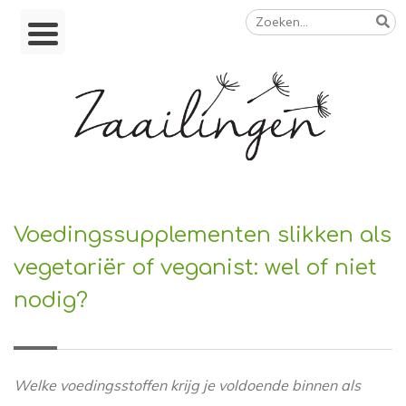
Zoeken
Skip
naar:
to
content
Op weg naar een duurzamer leven
Voedingssupplementen slikken als
vegetariër of veganist: wel of niet
nodig?
Welke voedingsstoffen krijg je voldoende binnen als