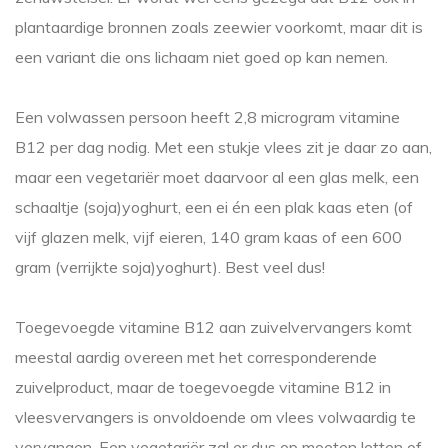
plantaardige bronnen zoals zeewier voorkomt, maar dit is
een variant die ons lichaam niet goed op kan nemen.
Een volwassen persoon heeft 2,8 microgram vitamine
B12 per dag nodig. Met een stukje vlees zit je daar zo aan,
maar een vegetariër moet daarvoor al een glas melk, een
schaaltje (soja)yoghurt, een ei én een plak kaas eten (of
vijf glazen melk, vijf eieren, 140 gram kaas of een 600
gram (verrijkte soja)yoghurt). Best veel dus!
Toegevoegde vitamine B12 aan zuivelvervangers komt
meestal aardig overeen met het corresponderende
zuivelproduct, maar de toegevoegde vitamine B12 in
vleesvervangers is onvoldoende om vlees volwaardig te
vervangen. Een vegetariër zal er dus op moeten letten of