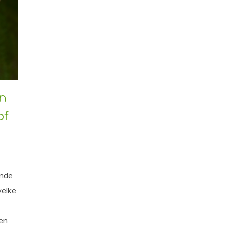
n
of
ende
welke
 en