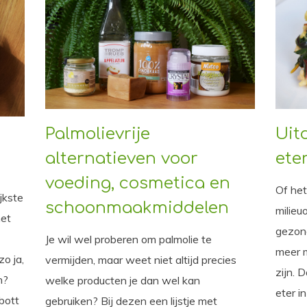
Palmolievrije
Uit
alternatieven voor
ete
voeding, cosmetica en
Of he
jkste
schoonmaakmiddelen
milieu
het
gezond
Je wil wel proberen om palmolie te
meer m
o ja,
vermijden, maar weet niet altijd precies
zijn. 
n?
welke producten je dan wel kan
eter i
Abott
gebruiken? Bij dezen een lijstje met