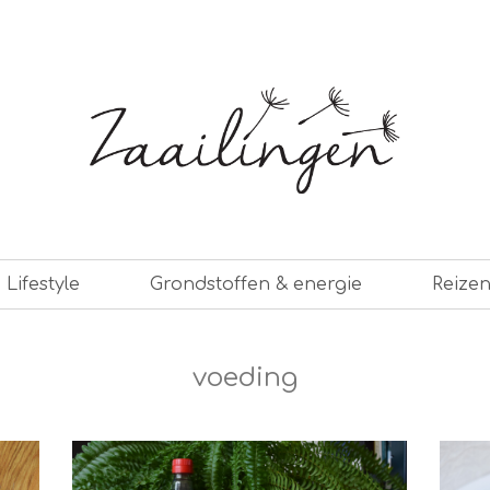
er leven
Lifestyle
Grondstoffen & energie
Reize
voeding