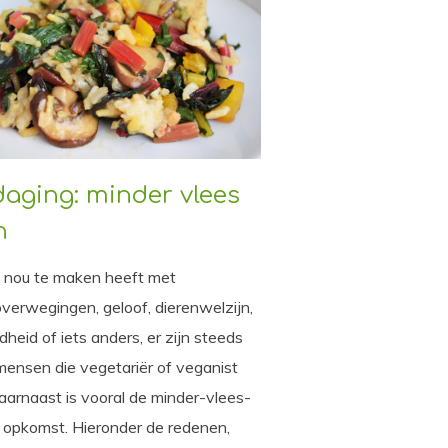
daging: minder vlees
n
t nou te maken heeft met
overwegingen, geloof, dierenwelzijn,
heid of iets anders, er zijn steeds
ensen die vegetariër of veganist
Daarnaast is vooral de minder-vlees-
n opkomst. Hieronder de redenen,