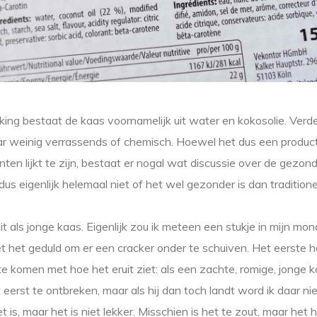
ing bestaat de kaas voornamelijk uit water en kokosolie. Verd
 weinig verrassends of chemisch. Hoewel het dus een product
ënten lijkt te zijn, bestaat er nogal wat discussie over de gezo
dus eigenlijk helemaal niet of het wel gezonder is dan traditione
it als jonge kaas. Eigenlijk zou ik meteen een stukje in mijn mo
t het geduld om er een cracker onder te schuiven. Het eerste hap
te komen met hoe het eruit ziet: als een zachte, romige, jonge k
 eerst te ontbreken, maar als hij dan toch landt word ik daar niet
t is, maar het is niet lekker. Misschien is het te zout, maar het 