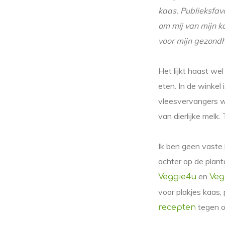
kaas. Publieksfavo
om mij van mijn k
voor mijn gezondh
Het lijkt haast we
eten. In de winkel
vleesvervangers wo
van dierlijke melk
Ik ben geen vaste
achter op de planta
en
Veggie4u
Veg
voor plakjes kaas,
tegen om
recepten