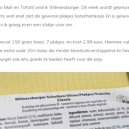
o Muh en Tofutti vind ik Wilmersburger. Dit merk wordt gepre
ets wat eruit ziet als gewone plakjes boterhamkaas én is gewoo
ts ik graag even een stukje voor om.
bevat 150 gram ‘kaas’, 7 plakjes, en kost 2,99 euro. Hiermee val
 de extra oude 30+-kaas die minder bloedvatverstoppend én heel
rger ook iets goeds te bieden heeft voor die prijs.