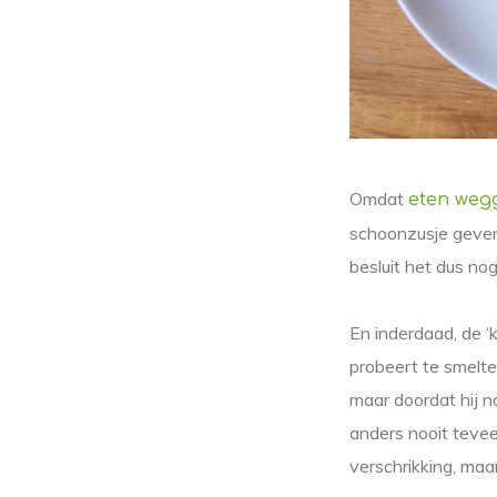
Omdat
eten weg
schoonzusje geven, 
besluit het dus no
En inderdaad, de ‘k
probeert te smelte
maar doordat hij n
anders nooit tevee
verschrikking, maar