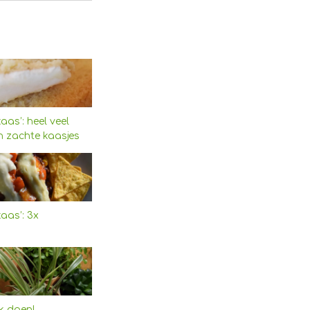
aas’: heel veel
n zachte kaasjes
aas’: 3x
ik doen!