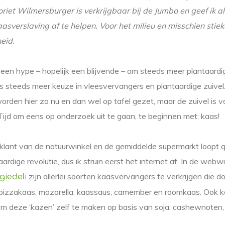
riet Wilmersburger is verkrijgbaar bij de Jumbo en geef ik a
aasverslaving af te helpen. Voor het milieu en misschien stie
eid.
l een hype – hopelijk een blijvende – om steeds meer plantaard
 is steeds meer keuze in vleesvervangers en plantaardige zuivel
rden hier zo nu en dan wel op tafel gezet, maar de zuivel is v
. Tijd om eens op onderzoek uit te gaan, te beginnen met: kaas!
 klant van de natuurwinkel en de gemiddelde supermarkt loopt
ardige revolutie, dus ik struin eerst het internet af. In de webw
zijn allerlei soorten kaasvervangers te verkrijgen die 
giedeli
 pizzakaas, mozarella, kaassaus, camember en roomkaas. Ook kom
 deze ‘kazen’ zelf te maken op basis van soja, cashewnoten, ed