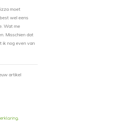
 pizza moet
 best wel eens
je. Wat me
en. Misschien dat
et ik nog even van
euw artikel
.
erklaring