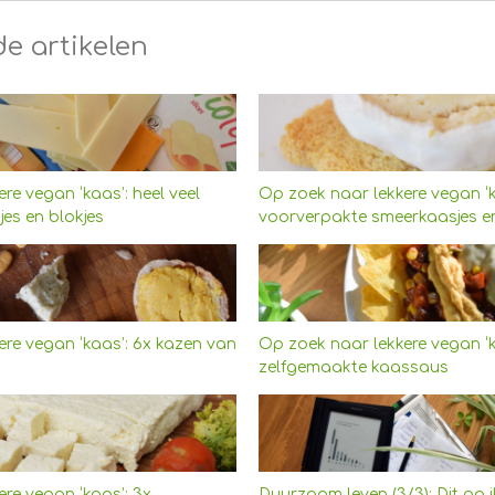
de artikelen
re vegan ‘kaas’: heel veel
Op zoek naar lekkere vegan ‘k
es en blokjes
voorverpakte smeerkaasjes e
re vegan ‘kaas’: 6x kazen van
Op zoek naar lekkere vegan ‘k
zelfgemaakte kaassaus
re vegan ‘kaas’: 3x
Duurzaam leven (3/3): Dit ga 