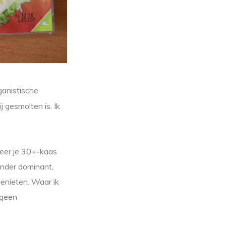
ganistische
j gesmolten is. Ik
nneer je 30+-kaas
inder dominant,
genieten. Waar ik
 geen