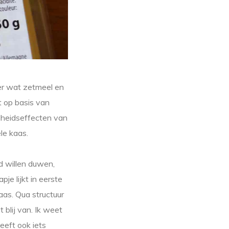
er wat zetmeel en
 op basis van
ndheidseffecten van
le kaas.
nd willen duwen,
je lijkt in eerste
aas. Qua structuur
 blij van. Ik weet
heeft ook iets