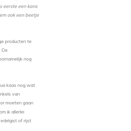
ls eerste een kans
kem ook een beetje
ige producten te
. De
oornamelijk nog
 qua kaas nog wat
inkels van
door moeten gaan
 ik allerlei
elgist of rijst.