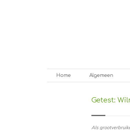
Skip
to
content
Op weg naar een duurzam
Home
Algemeen
Getest: Wi
Als grootverbruik