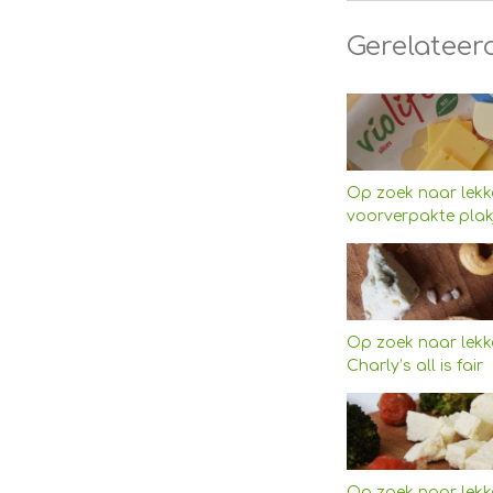
Gerelateer
Op zoek naar lekke
voorverpakte plakj
Op zoek naar lekke
Charly’s all is fair
Op zoek naar lekke