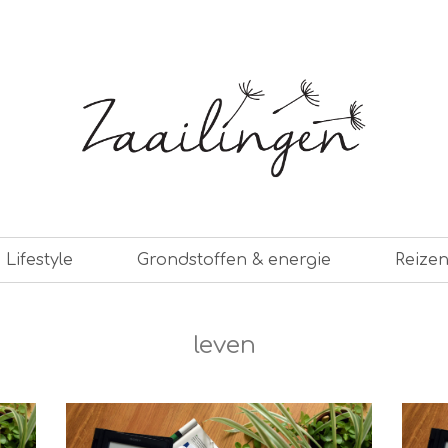
er leven
Lifestyle
Grondstoffen & energie
Reize
leven