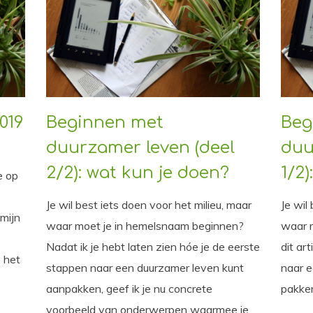
019
Beginnen met
Beg
duurzamer leven (deel
duu
2/2): wat kun je doen?
1/2
e op
Je wil best iets doen voor het milieu, maar
Je wil
 mijn
waar moet je in hemelsnaam beginnen?
waar 
Nadat ik je hebt laten zien hóe je de eerste
dit art
e het
stappen naar een duurzamer leven kunt
naar e
aanpakken, geef ik je nu concrete
pakke
voorbeeld van onderwerpen waarmee je