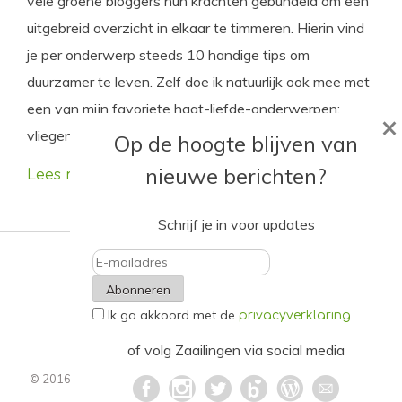
vele groene bloggers hun krachten gebundeld om een
uitgebreid overzicht in elkaar te timmeren. Hierin vind
je per onderwerp steeds 10 handige tips om
duurzamer te leven. Zelf doe ik natuurlijk ook mee met
een van mijn favoriete haat-liefde-onderwerpen:
×
vliegen! Of nou ja, minder vliegen dus.
Op de hoogte blijven van
nieuwe berichten?
Lees meer
Schrijf je in voor updates
E-
Ik ga akkoord met de
.
mailadres
privacyverklaring
of volg Zaailingen via social media
© 2016 - 2021. Alle rechten voorbehouden.
Privacyverklaring