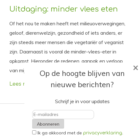
Uitdaging: minder vlees eten
Of het nou te maken heeft met milieuoverwegingen,
geloof, dierenwelzijn, gezondheid of iets anders, er
zijn steeds meer mensen die vegetariër of veganist
zijn. Daarnaast is vooral de minder-vlees-eter in
opkomst. Hieronder de redenen, aanpak en verloop
×
van mijn eigen ervaringen van het minder vlees eten.
Op de hoogte blijven van
nieuwe berichten?
Lees meer
Schrijf je in voor updates
E-
Ik ga akkoord met de
.
mailadres
privacyverklaring