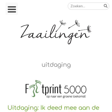
Zoeken
Skip
naar:
to
content
Op weg naar een duurzamer leven
uitdaging
Uitdaging: Ik deed mee aan de