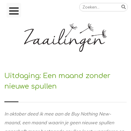
Zoeken
Skip
naar:
to
content
Op weg naar een duurzamer leven
Uitdaging: Een maand zonder
nieuwe spullen
In oktober deed ik mee aan de Buy Nothing New-
maand, een maand waarin je geen nieuwe spullen