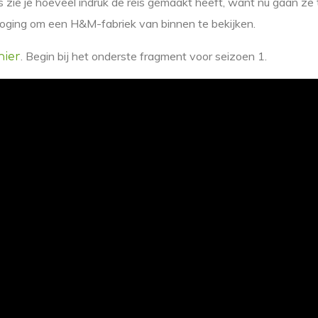
 zie je hoeveel indruk de reis gemaakt heeft, want nu gaan ze 
oging om een H&M-fabriek van binnen te bekijken.
. Begin bij het onderste fragment voor seizoen 1.
hier