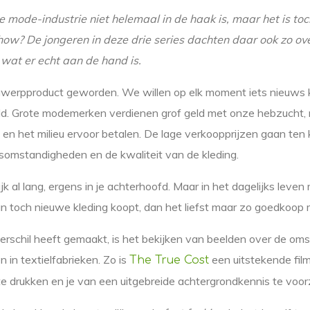
e mode-industrie niet helemaal in de haak is, maar het is to
ow? De jongeren in deze drie series dachten daar ook zo ove
 wat er echt aan de hand is.
gwerpproduct geworden. We willen op elk moment iets nieuws
eld. Grote modemerken verdienen grof geld met onze hebzucht,
n het milieu ervoor betalen. De lage verkoopprijzen gaan ten
dsomstandigheden en de kwaliteit van de kleding.
ijk al lang, ergens in je achterhoofd. Maar in het dagelijks leven 
dan toch nieuwe kleding koopt, dan het liefst maar zo goedkoop m
erschil heeft gemaakt, is het bekijken van beelden over de o
 in textielfabrieken. Zo is
een uitstekende fil
The True Cost
te drukken en je van een uitgebreide achtergrondkennis te voor