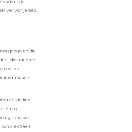
 ervaren. De
er ver van je bed.
arin jongeren die
rden. Hier moeten
ijn om ze
emeen, maar in
llen en kleding
niet erg
drag. Intussen
 – soms extreem