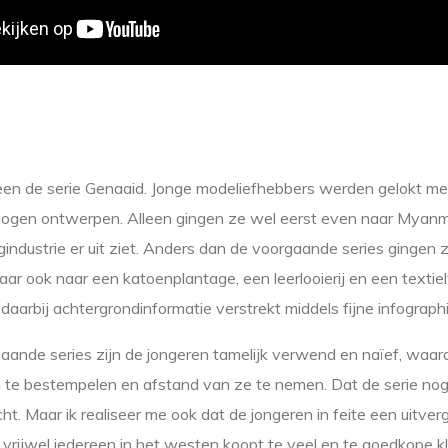
en de serie Genaaid. Jonge modeliefhebbers werden gelokt me
mogen ontwerpen. Alleen gingen ze wel eerst even naar Myanm
gindustrie er uit ziet. Anders dan de voorgaande series gingen z
aar ook naar een katoenplantage, een leerlooierij en een textiel
 daarbij achtergrondinformatie verstrekt middels fijne infographi
gaande series zijn de jongeren tamelijk verwend en naïef, waar
 te bestempelen en afstand van ze te nemen. Dat de serie no
echt. Maar ik realiseer me ook dat de jongeren in feite een uitve
t vrijwel iedereen in het westen koopt te veel en te goedkope k