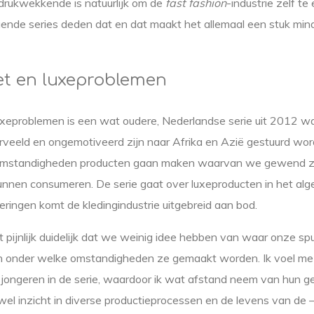
drukwekkende is natuurlijk om de
fast fashion
-industrie zelf te
gende series deden dat en dat maakt het allemaal een stuk mind
et en luxeproblemen
uxeproblemen is een wat oudere, Nederlandse serie uit 2012 wa
rveeld en ongemotiveerd zijn naar Afrika en Azië gestuurd wo
 omstandigheden producten gaan maken waarvan we gewend z
unnen consumeren. De serie gaat over luxeproducten in het alg
eringen komt de kledingindustrie uitgebreid aan bod.
t pijnlijk duidelijk dat we weinig idee hebben van waar onze spu
onder welke omstandigheden ze gemaakt worden. Ik voel me 
jongeren in de serie, waardoor ik wat afstand neem van hun ge
wel inzicht in diverse productieprocessen en de levens van de