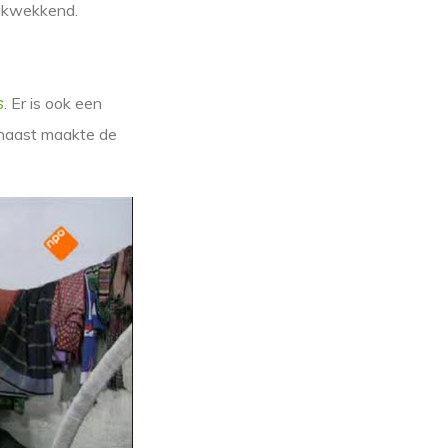
drukwekkend.
. Er is ook een
s
rnaast maakte de