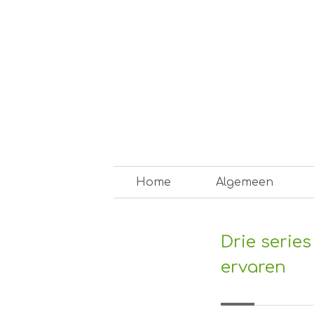
Skip
to
content
Op weg naar een duurzam
Home
Algemeen
Drie serie
ervaren