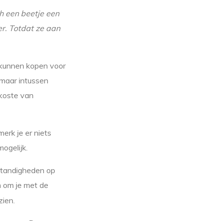
ch een beetje een
r. Totdat ze aan
 kunnen kopen voor
 maar intussen
 koste van
merk je er niets
ogelijk.
mstandigheden op
m om je met de
zien.