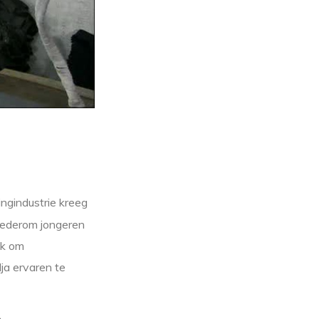
ingindustrie kreeg
wederom jongeren
ek om
ja ervaren te