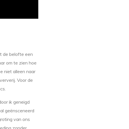
t de belofte een
ar om te zien hoe
e niet alleen naar
ververij. Voor de
cs.
door ik geneigd
gal geënsceneerd
rgroting van ons
leding zonder