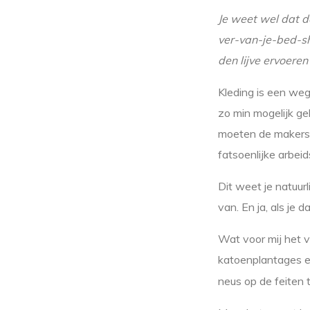
Je weet wel dat d
ver-van-je-bed-sh
den lijve ervoeren
Kleding is een we
zo min mogelijk g
moeten de makers e
fatsoenlijke arbei
Dit weet je natuurl
van. En ja, als je 
Wat voor mij het v
katoenplantages en
neus op de feiten 