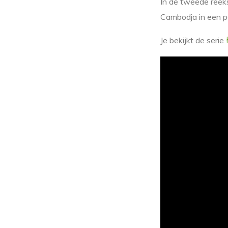
In de tweede reeks
Cambodja in een p
Je bekijkt de serie