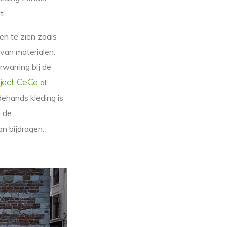
t.
en te zien zoals
 van materialen.
rwarring bij de
al
ject CeCe
ehands kleding is
n de
an bijdragen.