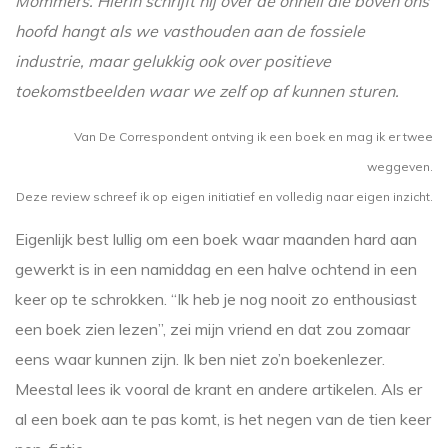
Mommers. Hierin schrijft hij over de onheil die boven ons
hoofd hangt als we vasthouden aan de fossiele
industrie, maar gelukkig ook over positieve
toekomstbeelden waar we zelf op af kunnen sturen.
Van De Correspondent ontving ik een boek en mag ik er twee
weggeven.
Deze review schreef ik op eigen initiatief en volledig naar eigen inzicht.
Eigenlijk best lullig om een boek waar maanden hard aan
gewerkt is in een namiddag en een halve ochtend in een
keer op te schrokken. “Ik heb je nog nooit zo enthousiast
een boek zien lezen”, zei mijn vriend en dat zou zomaar
eens waar kunnen zijn. Ik ben niet zo’n boekenlezer.
Meestal lees ik vooral de krant en andere artikelen. Als er
al een boek aan te pas komt, is het negen van de tien keer