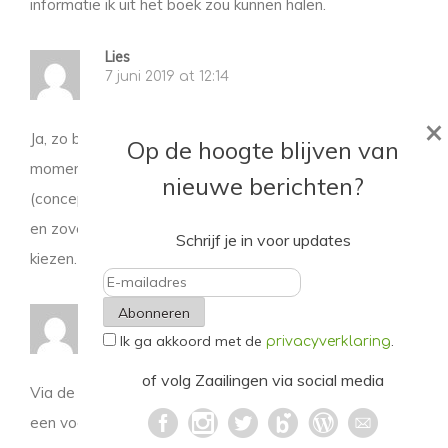
informatie ik uit het boek zou kunnen halen.
Lies
7 juni 2019 at 12:14
×
Ja, zo benieuwd naar Jelmer zijn boek!! Op het
Op de hoogte blijven van
moment op ‘zoek’ naar een onderwerp voor mijn
nieuwe berichten?
(conceptontwikkeling) thesis, in de duurzame sector,
en zoveel urgenties waar ik wat mee wil, lastig
Schrijf je in voor updates
kiezen.
Sophie
E-
8 juni 2019 at 09:06
Ik ga akkoord met de
.
mailadres
privacyverklaring
of volg Zaailingen via social media
Via de podcast van De Correspondent hoorde ik al
een voorproefje want Jelmer Mommers leest daarin