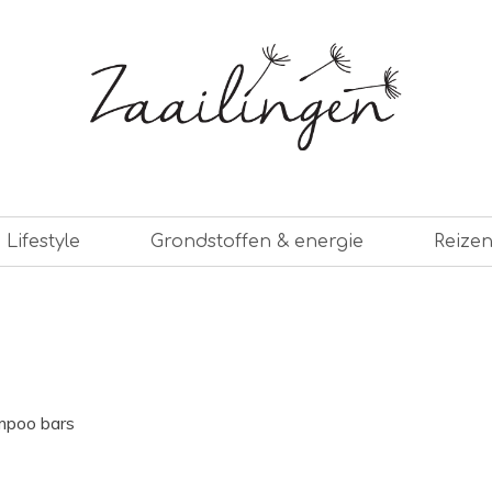
er leven
Lifestyle
Grondstoffen & energie
Reize
mpoo bars