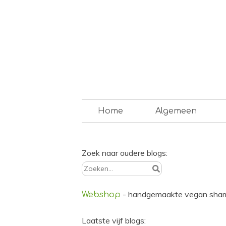
Skip
to
content
Op weg naar een duurzam
Home
Algemeen
Zoek naar oudere blogs:
Zoeken
naar:
- handgemaakte vegan sha
Webshop
Laatste vijf blogs: