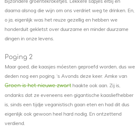
bijzondere groentekroketjes. Lekkere sapjes erbij en
daarna alsnog die wijn om ons verdriet weg te drinken. En,
o ja, eigenlijk was het reuze gezellig en hebben we
honderduit gekletst over duurzame en minder duurzame
dingen in onze levens.
Poging 2
Maar goed, die kaasjes móesten geproefd worden, dus we
deden nog een poging. ‘s Avonds deze keer. Amke van
haakte ook aan. Zij is,
Groen is het nieuwe zwart
ondanks dat ze eveneens een gigantische kaasliefhebber
is, sinds een tijdje veganistisch gaan eten en had dit dus
eigenlijk ook gewoon heel hard nodig. En ontzettend
verdiend.