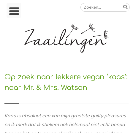
Zoeken
Skip
naar:
to
content
Op weg naar een duurzamer leven
Op zoek naar lekkere vegan ‘kaas’:
naar Mr. & Mrs. Watson
Kaas is absoluut een van mijn grootste guilty pleasures
en ik merk dat ik stiekem ook helemaal niet echt bereid