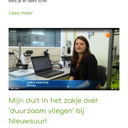
lees je er alles over.
Lees meer
Mijn duit in het zakje over
‘duurzaam vliegen’ bij
Nieuwsuur!