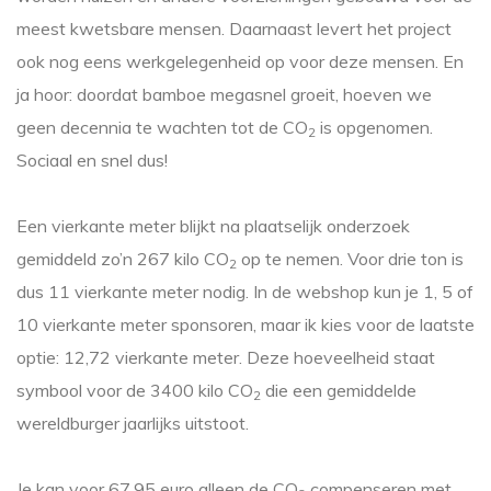
meest kwetsbare mensen. Daarnaast levert het project
ook nog eens werkgelegenheid op voor deze mensen. En
ja hoor: doordat bamboe megasnel groeit, hoeven we
geen decennia te wachten tot de CO
is opgenomen.
2
Sociaal en snel dus!
Een vierkante meter blijkt na plaatselijk onderzoek
gemiddeld zo’n 267 kilo CO
op te nemen. Voor drie ton is
2
dus 11 vierkante meter nodig. In de webshop kun je 1, 5 of
10 vierkante meter sponsoren, maar ik kies voor de laatste
optie: 12,72 vierkante meter. Deze hoeveelheid staat
symbool voor de 3400 kilo CO
die een gemiddelde
2
wereldburger jaarlijks uitstoot.
Je kan voor 67,95 euro alleen de CO
compenseren met