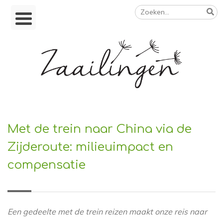
Zoeken
Skip
naar:
to
content
Op weg naar een duurzamer leven
Met de trein naar China via de
Zijderoute: milieuimpact en
compensatie
Een gedeelte met de trein reizen maakt onze reis naar