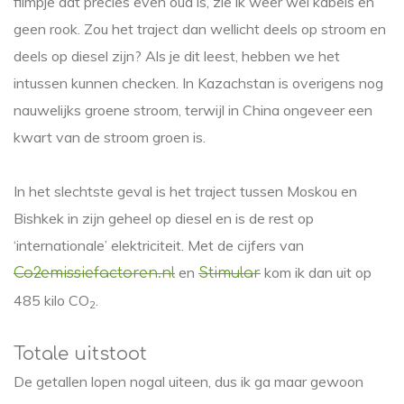
filmpje dat precies even oud is, zie ik weer wel kabels en
geen rook. Zou het traject dan wellicht deels op stroom en
deels op diesel zijn? Als je dit leest, hebben we het
intussen kunnen checken. In Kazachstan is overigens nog
nauwelijks groene stroom, terwijl in China ongeveer een
kwart van de stroom groen is.
In het slechtste geval is het traject tussen Moskou en
Bishkek in zijn geheel op diesel en is de rest op
‘internationale’ elektriciteit. Met de cijfers van
en
kom ik dan uit op
Co2emissiefactoren.nl
Stimular
485 kilo CO
.
2
Totale uitstoot
De getallen lopen nogal uiteen, dus ik ga maar gewoon