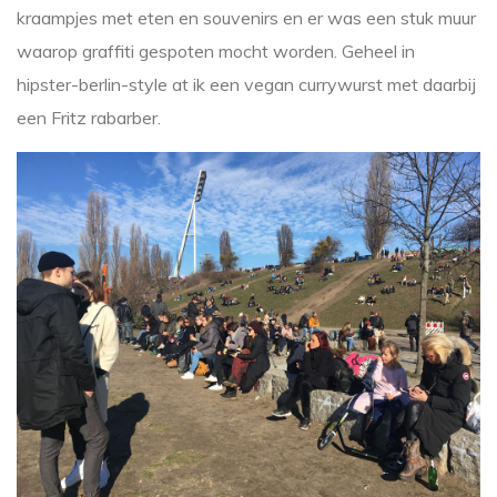
kraampjes met eten en souvenirs en er was een stuk muur
waarop graffiti gespoten mocht worden. Geheel in
hipster-berlin-style at ik een vegan currywurst met daarbij
een Fritz rabarber.