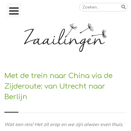
Zoeken
Skip
naar:
to
content
Op weg naar een duurzamer leven
Met de trein naar China via de
Zijderoute: van Utrecht naar
Berlijn
Wat een reis! Het zit erop en we zijn alweer even thuis.