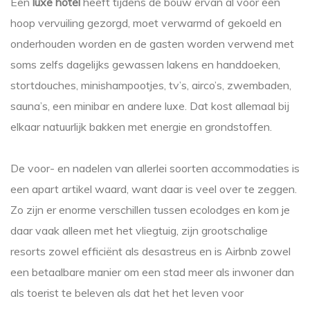
Een
luxe hotel
heeft tijdens de bouw ervan al voor een
hoop vervuiling gezorgd, moet verwarmd of gekoeld en
onderhouden worden en de gasten worden verwend met
soms zelfs dagelijks gewassen lakens en handdoeken,
stortdouches, minishampootjes, tv’s, airco’s, zwembaden,
sauna’s, een minibar en andere luxe. Dat kost allemaal bij
elkaar natuurlijk bakken met energie en grondstoffen.
De voor- en nadelen van allerlei soorten accommodaties is
een apart artikel waard, want daar is veel over te zeggen.
Zo zijn er enorme verschillen tussen ecolodges en kom je
daar vaak alleen met het vliegtuig, zijn grootschalige
resorts zowel efficiënt als desastreus en is Airbnb zowel
een betaalbare manier om een stad meer als inwoner dan
als toerist te beleven als dat het het leven voor