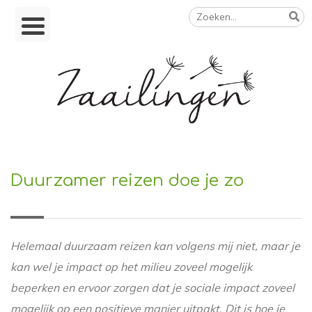
Zoeken
Skip
naar:
to
content
Op weg naar een duurzamer leven
Duurzamer reizen doe je zo
Helemaal duurzaam reizen kan volgens mij niet, maar je
kan wel je impact op het milieu zoveel mogelijk
beperken en ervoor zorgen dat je sociale impact zoveel
mogelijk op een positieve manier uitpakt. Dit is hoe je