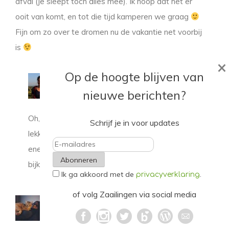
afval (je sleept toch alles mee). Ik hoop dat het er
ooit van komt, en tot die tijd kamperen we graag
Fijn om zo over te dromen nu de vakantie net voorbij
is
×
Op de hoogte blijven van
Linda - Zaailingen
28 augustus 2017 at 17:55
nieuwe berichten?
Oh, wat leuk! Op het water word je meteen zo
Schrijf je in voor updates
lekker rustig hè?
En dat bewuster omgaan met
energie en afval is inderdaad een mooie
E-
bijkomstigheid.
Ik ga akkoord met de
.
mailadres
privacyverklaring
of volg Zaailingen via social media
gerhildemaakt
28 augustus 2017 at 12:23