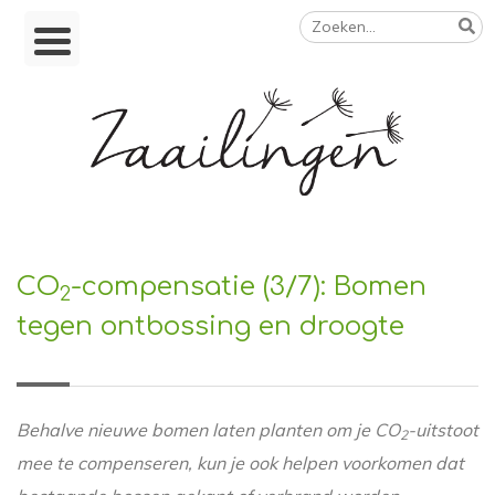
Zoeken
Skip
naar:
to
content
Op weg naar een duurzamer leven
CO
-compensatie (3/7): Bomen
2
tegen ontbossing en droogte
Behalve nieuwe bomen laten planten om je CO
-uitstoot
2
mee te compenseren, kun je ook helpen voorkomen dat