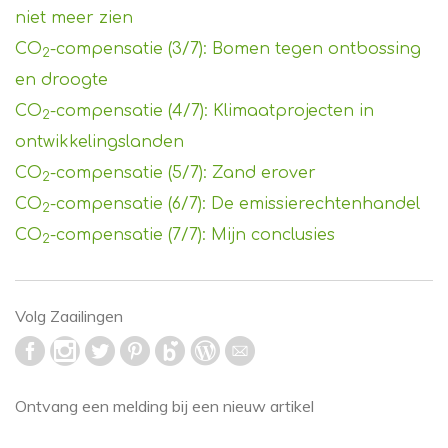
niet meer zien
CO
-compensatie (3/7): Bomen tegen ontbossing
2
en droogte
CO
-compensatie (4/7): Klimaatprojecten in
2
ontwikkelingslanden
CO
-compensatie (5/7): Zand erover
2
CO
-compensatie (6/7): De emissierechtenhandel
2
CO
-compensatie (7/7): Mijn conclusies
2
Volg Zaailingen
Ontvang een melding bij een nieuw artikel