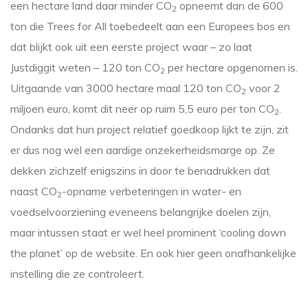
een hectare land daar minder CO
opneemt dan de 600
2
ton die Trees for All toebedeelt aan een Europees bos en
dat blijkt ook uit een eerste project waar – zo laat
Justdiggit weten – 120 ton CO
per hectare opgenomen is.
2
Uitgaande van 3000 hectare maal 120 ton CO
voor 2
2
miljoen euro, komt dit neer op ruim 5,5 euro per ton CO
.
2
Ondanks dat hun project relatief goedkoop lijkt te zijn, zit
er dus nog wel een aardige onzekerheidsmarge op. Ze
dekken zichzelf enigszins in door te benadrukken dat
naast CO
-opname verbeteringen in water- en
2
voedselvoorziening eveneens belangrijke doelen zijn,
maar intussen staat er wel heel prominent ‘cooling down
the planet’ op de website. En ook hier geen onafhankelijke
instelling die ze controleert.