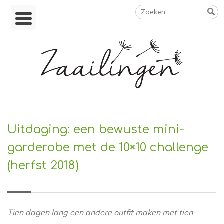
Zoeken
Skip
naar:
to
content
Op weg naar een duurzamer leven
Uitdaging: een bewuste mini-
garderobe met de 10×10 challenge
(herfst 2018)
Tien dagen lang een andere outfit maken met tien