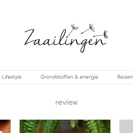
er leven
Lifestyle
Grondstoffen & energie
Reize
review