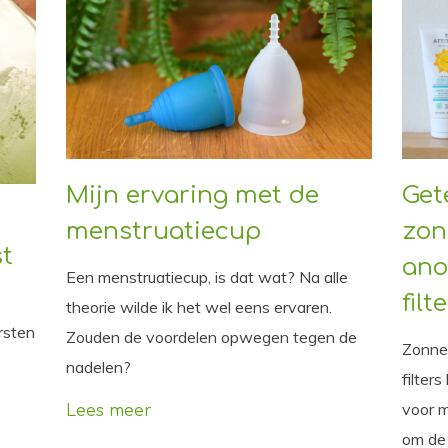
Mijn ervaring met de
Get
menstruatiecup
zon
st
ano
Een menstruatiecup, is dat wat? Na alle
filt
theorie wilde ik het wel eens ervaren.
rsten
Zouden de voordelen opwegen tegen de
Zonne
nadelen?
filters
voor m
Lees meer
om de 