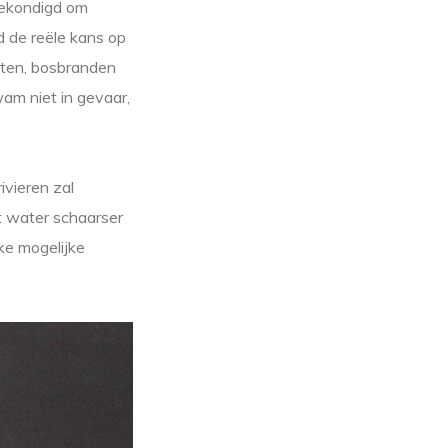
fgekondigd om
d de reële kans op
kten, bosbranden
am niet in gevaar,
ivieren zal
 water schaarser
ke mogelijke