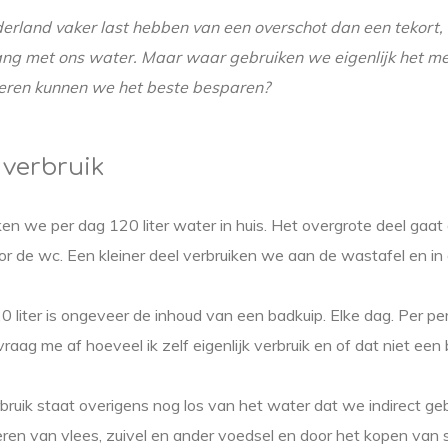
erland vaker last hebben van een overschot dan een tekort
ang met ons water. Maar waar gebruiken we eigenlijk het m
eren kunnen we het beste besparen?
verbruik
en we per dag 120 liter water in huis. Het overgrote deel gaat
r de wc. Een kleiner deel verbruiken we aan de wastafel en in
120 liter is ongeveer de inhoud van een badkuip. Elke dag. Per p
vraag me af hoeveel ik zelf eigenlijk verbruik en of dat niet een
ruik staat overigens nog los van het water dat we indirect ge
n van vlees, zuivel en ander voedsel en door het kopen van sp