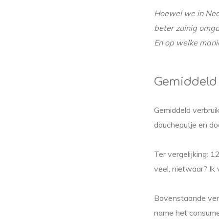
Hoewel we in Ned
beter zuinig omg
En op welke mani
Gemiddeld 
Gemiddeld verbruik
doucheputje en doo
Ter vergelijking: 
veel, nietwaar? Ik 
Bovenstaande verb
name het consumere