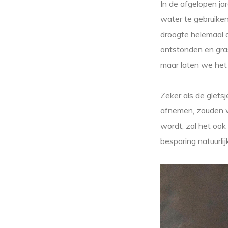
In de afgelopen jar
water te gebruiken
droogte helemaal d
ontstonden en gras
maar laten we het
Zeker als de glets
afnemen, zouden w
wordt, zal het ook
besparing natuurli