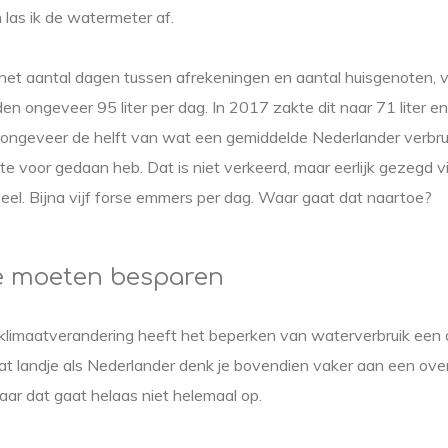
 las ik de watermeter af.
het aantal dagen tussen afrekeningen en aantal huisgenoten, ve
en ongeveer 95 liter per dag. In 2017 zakte dit naar 71 liter en
us ongeveer de helft van wat een gemiddelde Nederlander verbru
ite voor gedaan heb. Dat is niet verkeerd, maar eerlijk gezegd vi
veel. Bijna vijf forse emmers per dag. Waar gaat dat naartoe?
 moeten besparen
klimaatverandering heeft het beperken van waterverbruik een 
nat landje als Nederlander denk je bovendien vaker aan een ov
ar dat gaat helaas niet helemaal op.