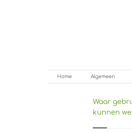
Skip
to
content
Op weg naar een duurzam
Home
Algemeen
Waar gebru
kunnen we