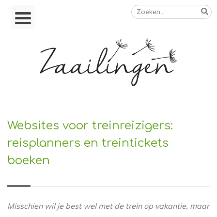
Zoeken
Skip
naar:
to
content
Op weg naar een duurzamer leven
Websites voor treinreizigers:
reisplanners en treintickets
boeken
Misschien wil je best wel met de trein op vakantie, maar