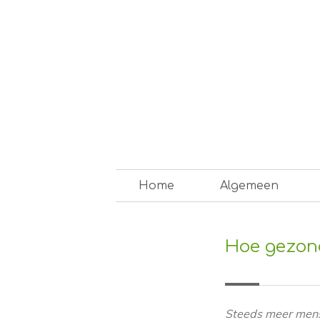
Skip
to
content
Op weg naar een duurzam
Home
Algemeen
Hoe gezond
Steeds meer mens