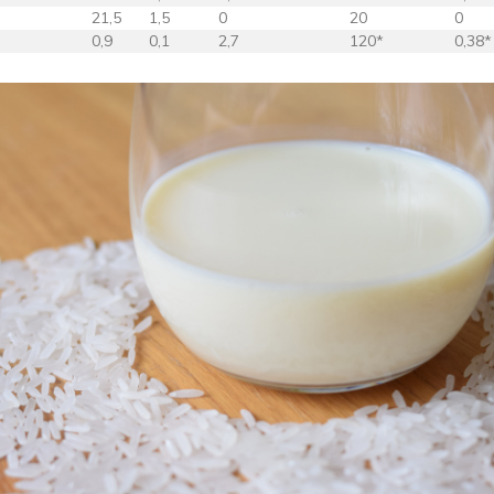
21,5
1,5
0
20
0
0,9
0,1
2,7
120*
0,38*