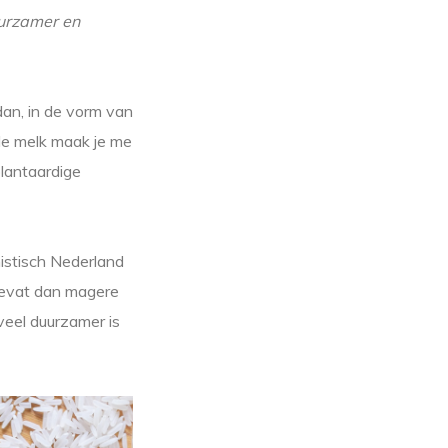
uurzamer en
 dan, in de vorm van
de melk maak je me
plantaardige
nistisch Nederland
 bevat dan magere
veel duurzamer is