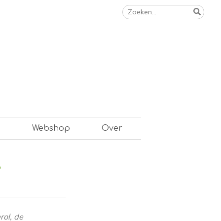
Zoeken
naar:
n
Webshop
Over
?
ol, de