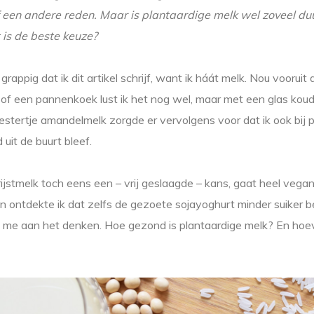
f een andere reden. Maar is plantaardige melk wel zoveel d
is de beste keuze?
l grappig dat ik dit artikel schrijf, want ik háát melk. Nou vooruit
f een pannenkoek lust ik het nog wel, maar met een glas kou
 testertje amandelmelk zorgde er vervolgens voor dat ik ook bij 
 uit de buurt bleef.
 rijstmelk toch eens een – vrij geslaagde – kans, gaat heel vega
n ontdekte ik dat zelfs de gezoete sojayoghurt minder suiker
e me aan het denken. Hoe gezond is plantaardige melk? En hoe