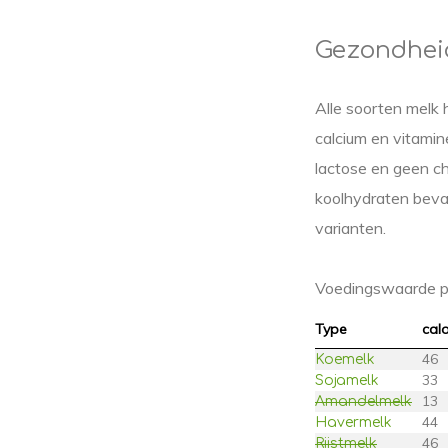
Gezondhei
Alle soorten melk
calcium en vitamin
lactose en geen cho
koolhydraten bevat
varianten.
Voedingswaarde per
Type
calo
46
Koemelk
33
Sojamelk
13
Amandelmelk
44
Havermelk
46
Rijstmelk