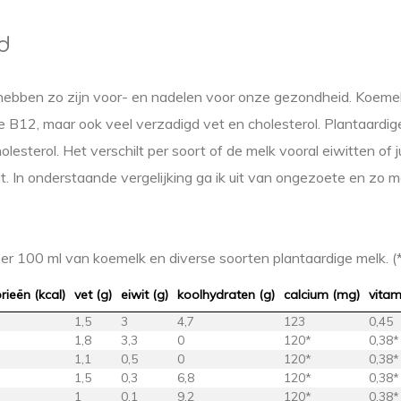
d
 hebben zo zijn voor- en nadelen voor onze gezondheid. Koemel
e B12, maar ook veel verzadigd vet en cholesterol. Plantaardi
lesterol. Het verschilt per soort of de melk vooral eiwitten of j
. In onderstaande vergelijking ga ik uit van ongezoete en zo mog
 100 ml van koemelk en diverse soorten plantaardige melk. (* 
rieën (kcal)
vet (g)
eiwit (g)
koolhydraten (g)
calcium (mg)
vitam
1,5
3
4,7
123
0,45
1,8
3,3
0
120*
0,38*
1,1
0,5
0
120*
0,38*
1,5
0,3
6,8
120*
0,38*
1
0,1
9,2
120*
0,38*