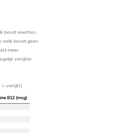
k bevat eiwitten,
ge melk bevat geen
uist meer
elijk verrijkte
= verrijkt)
ine B12 (mcg)