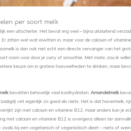
elen per soort melk
lijk een uitschieter. Het bevat erg veel – bijna uitsluitend verza
 Er zitten wel wat eiwitten in, maar voor de calcium of vitamin
osmelk is dan ook niet echt een directe vervanger van het grot
ort room voor door je curry of smoothie. Met mate, zou ik will
betere keuze om in grotere hoeveelheden te drinken, maar beva
melk
bevatten behoorlijk veel koolhydraten.
Amandelmelk
beva
adigd) vet eigenlijk zo goed als niets. Het is dat havermelk, ri
rrijkt zijn met calcium en vitamine B12, maar anders kun je e
king met calcium en vitamine B12 is overigens alleen ter aanvulli
– zoals bij een vegetarisch of veganistisch dieet – niets of wein