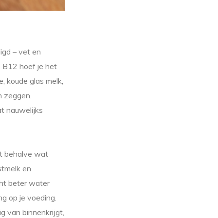
digd – vet en
e B12 hoef je het
e, koude glas melk,
en zeggen.
t nauwelijks
t behalve wat
jstmelk en
cht beter water
ng op je voeding.
ig van binnenkrijgt,