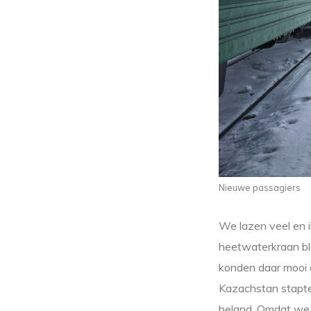
Nieuwe passagiers
We lazen veel en i
heetwaterkraan ble
konden daar mooi 
Kazachstan stapte
beland. Omdat we n