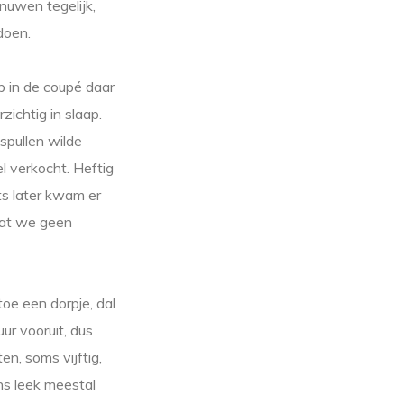
nuwen tegelijk,
doen.
p in de coupé daar
zichtig in slaap.
spullen wilde
l verkocht. Heftig
ts later kwam er
 dat we geen
oe een dorpje, dal
ur vooruit, dus
en, soms vijftig,
ns leek meestal