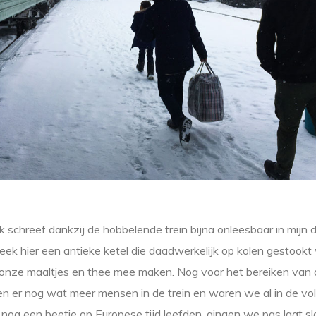
k schreef dankzij de hobbelende trein bijna onleesbaar in mijn
ek hier een antieke ketel die daadwerkelijk op kolen gestook
onze maaltjes en thee mee maken. Nog voor het bereiken van 
n er nog wat meer mensen in de trein en waren we al in de vo
og een beetje op Europese tijd leefden, gingen we pas laat sl