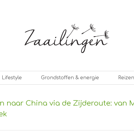
er leven
Lifestyle
Grondstoffen & energie
Reize
in naar China via de Zijderoute: van
ek