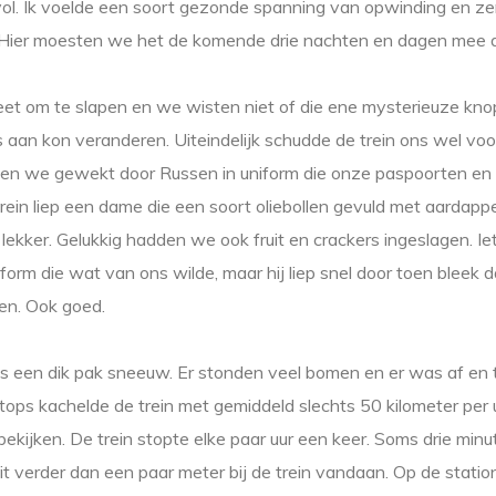
 vol. Ik voelde een soort gezonde spanning van opwinding en ze
 Hier moesten we het de komende drie nachten en dagen mee 
et om te slapen en we wisten niet of die ene mysterieuze kno
s aan kon veranderen. Uiteindelijk schudde de trein ons wel voor
en we gewekt door Russen in uniform die onze paspoorten en 
trein liep een dame die een soort oliebollen gevuld met aardappe
 lekker. Gelukkig hadden we ook fruit en crackers ingeslagen. Ie
form die wat van ons wilde, maar hij liep snel door toen bleek
en. Ook goed.
ls een dik pak sneeuw. Er stonden veel bomen en er was af en t
stops kachelde de trein met gemiddeld slechts 50 kilometer per u
ekijken. De trein stopte elke paar uur een keer. Soms drie minut
it verder dan een paar meter bij de trein vandaan. Op de statio