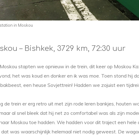
 station in Moskou
skou – Bishkek, 3729 km, 72:30 uur
Moskou stapten we opnieuw in de trein, dit keer op Moskou K
 avond, het was koud en donker en ik was moe. Toen stond hij da
bakbeest, een heuse Sovjettrein! Hadden we zojuist een tijdr
 de trein er erg retro uit met zijn rode leren bankjes, houten 
maar al snel bleek dat hij net zo comfortabel was als zijn mo
 naar Moskou toe hadden. We hadden voor dit traject een hele
 dat was waarschijnlijk helemaal niet nodig geweest. De wago