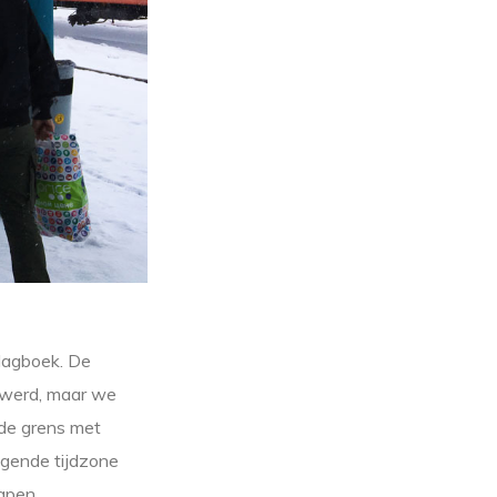
 dagboek. De
t werd, maar we
de grens met
lgende tijdzone
apen.