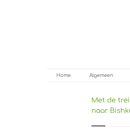
Skip
to
content
Op weg naar een duurzam
Home
Algemeen
Met de tre
naar Bishk