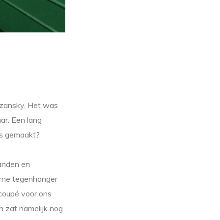
azansky. Het was
ar. Een lang
eis gemaakt?
wanden en
derne tegenhanger
 coupé voor ons
n zat namelijk nog