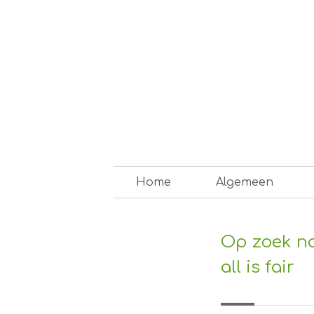
Skip
to
content
Op weg naar een duurzam
Home
Algemeen
Op zoek na
all is fair