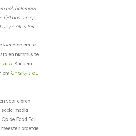
kem ook helemaal
e tijd dus om op
ly’s all is fair.
e kwamen om te
asta en hummus te
. Stiekem
harp
en om
Charly’s all
 én voor dieren
 social media
? Op de Food Fair
de meesten proefde