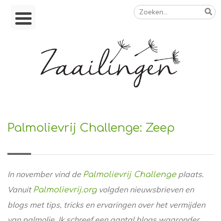
Zoeken
Skip
naar:
to
content
Op weg naar een duurzamer leven
Palmolievrij Challenge: Zeep
In november vind de
plaats.
Palmolievrij Challenge
Vanuit
volgden nieuwsbrieven en
Palmolievrij.org
blogs met tips, tricks en ervaringen over het vermijden
van palmolie. Ik schreef een aantal blogs waaronder